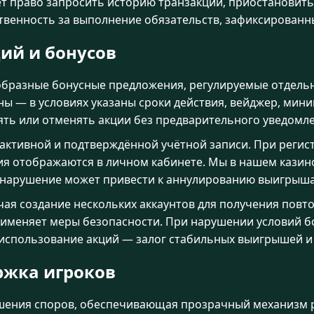
т право запросить историю транзакций, приостановить 
венность за выполнение обязательств, зафиксированны
ий и бонусов
образные бонусные предложения, регулируемые отдель
ны — в условиях указаны сроки действия, вейджер, мин
нять или отменять акции без предварительного уведомле
ктивной и подтверждённой учётной записи. При регистр
ия отображаются в личном кабинете. Мы в нашем казин
их нарушение может привести к аннулированию выигрыша
я создание нескольких аккаунтов для получения повто
именяет меры безопасности. При нарушении условий бо
е использование акций — залог стабильных выигрышей 
ржка игроков
решения споров, обеспечивающая прозрачный механизм 