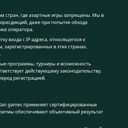
ам стран, где азартные игры запрещены. Мы в
 юрисдикций, даже при попытке обхода
ике оператора.
ку входа с IP-адреса, относящегося к
, зарегистрированных в этих странах.
.
сные программы, турниры и возможность
ответствует действующему законодательству.
перед регистрацией.
ultan games применяет сертифицированные
горитмы обеспечивают объективный результат