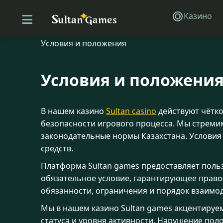
Казино
Условия и положения
Условия и положения 
Султан
казино
В нашем казино
Sultan casino
действуют чётк
безопасности игрового процесса. Мы стреми
Sultan
законодательные нормы Казахстана. Условия 
casino
средств.
зеркало
Платформа Sultan games предоставляет поль
Sultan
обязательное условие, гарантирующее правов
casino
обязанности, ограничения и порядок взаимо
регистрация
Мы в нашем казино Sultan games акцентируем
Sultan
статуса и уровня активности. Нарушение по