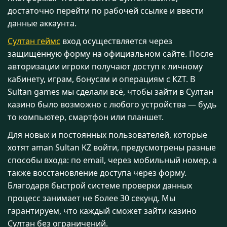
games
достаточно перейти по рабочей ссылке и ввести
casino
данные аккаунта.
вход
Султан геймс
вход осуществляется через
защищённую форму на официальном сайте. После
Sultan
авторизации игроки получают доступ к личному
casino
кабинету, играм, бонусам и операциям с KZT. В
скачать
Sultan games мы сделали всё, чтобы зайти в Султан
казино было возможно с любого устройства — будь
Промокод
то компьютер, смартфон или планшет.
Султан
геймс
Для новых и постоянных пользователей, которые
казино
хотят aman Sultan KZ войти, предусмотрены разные
способы входа: по email, через мобильный номер, а
Султан
также восстановление доступа через форму.
казино
Благодаря быстрой системе проверки данных
слоты
процесс занимает не более 30 секунд. Мы
гарантируем, что каждый сможет зайти казино
Султан без ограничений.