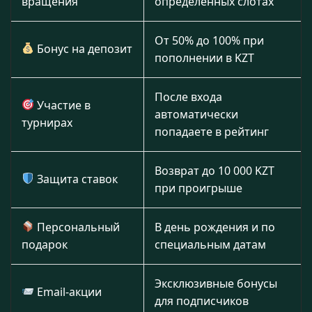
вращения
определённых слотах
От 50% до 100% при
Бонус на депозит
пополнении в KZT
После входа
Участие в
автоматически
турнирах
попадаете в рейтинг
Возврат до 10 000 KZT
Защита ставок
при проигрыше
Персональный
В день рождения и по
подарок
специальным датам
Эксклюзивные бонусы
Email-акции
для подписчиков