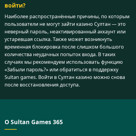
войти?
Наиболее распространённые причины, по которым
пользователи не могут зайти казино Султан — это
неверный пароль, неактивированный аккаунт или
устаревшая ссылка. Также может возникнуть
временная блокировка после слишком большого
количества неудачных попыток входа. В таких
случаях мы рекомендуем использовать функцию
«Забыли пароль?» или обратиться в поддержку
Sultan games. Войти в Султан казино можно снова
после восстановления доступа.
О Sultan Games 365