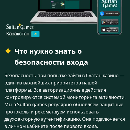
Что нужно знать о
безопасности входа
Безопасность при попытке зайти в Султан казино —
один из важнейших приоритетов нашей
платформы. Все авторизационные действия
контролируются системой мониторинга активности.
Мы в Sultan games регулярно обновляем защитные
протоколы и рекомендуем использовать
двухфакторную аутентификацию. Она подключается
в личном кабинете после первого входа.