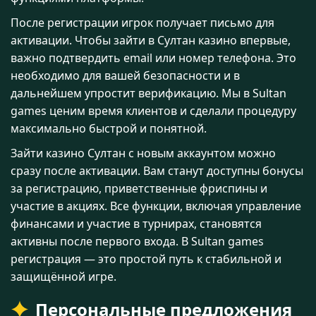
После регистрации игрок получает письмо для
активации. Чтобы зайти в Султан казино впервые,
важно подтвердить email или номер телефона. Это
необходимо для вашей безопасности и в
дальнейшем упростит верификацию. Мы в Sultan
games ценим время клиентов и сделали процедуру
максимально быстрой и понятной.
Зайти казино Султан с новым аккаунтом можно
сразу после активации. Вам станут доступны бонусы
за регистрацию, приветственные фриспины и
участие в акциях. Все функции, включая управление
финансами и участие в турнирах, становятся
активны после первого входа. В Sultan games
регистрация — это простой путь к стабильной и
защищённой игре.
Персональные предложения