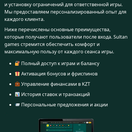
и установку ограничений для ответственной игры.
Мы предоставляем персонализированный опыт для
каждого клиента.
Ниже перечислены основные преимущества,
которые получают пользователи после входа. Sultan
games стремится обеспечить комфорт и
максимальную пользу от каждого сеанса игры.
Полный доступ к играм и балансу
Активация бонусов и фриспинов
Управление финансами в KZT
История ставок и транзакций
Персональные предложения и акции