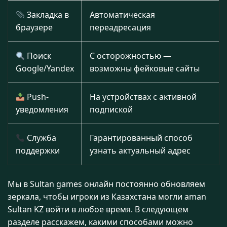
Закладка в
Автоматическая
браузере
переадресация
Поиск
С осторожностью —
Google/Yandex
возможны фейковые сайты
Push-
На устройствах с активной
уведомления
подпиской
Служба
Гарантированный способ
поддержки
узнать актуальный адрес
Мы в Sultan games онлайн постоянно обновляем
зеркала, чтобы игроки из Казахстана могли aman
Sultan KZ войти в любое время. В следующем
разделе расскажем, какими способами можно