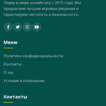
Лидер в мире онлайн-игр с 2015 года. Мы
предлагаем лучшие игровые решения и
гарантируем честность и безопасность.
Меню
Политика конфиденциальности
Контакты
О нас
Условия и положения
Контакты