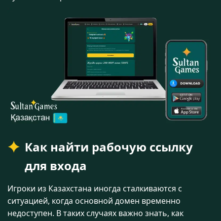
Как найти рабочую ссылку
для входа
Игроки из Казахстана иногда сталкиваются с
ситуацией, когда основной домен временно
недоступен. В таких случаях важно знать, как