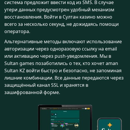
система предложит ввести код из SMS. В случае
утери данных предусмотрен удобный механизм
восстановления. Войти в Султан казино можно
всего за несколько секунд, не дожидаясь помощи
оператора.
Альтернативные методы включают использование
авторизации через одноразовую ссылку на email
или активацию через push-уведомления. Мы в
Sultan games позаботились о тех, кто хочет aman
Sultan KZ войти быстро и безопасно, не запоминая
лишние комбинации. Все данные передаются через
защищённый канал SSL и хранятся в
зашифрованной форме.