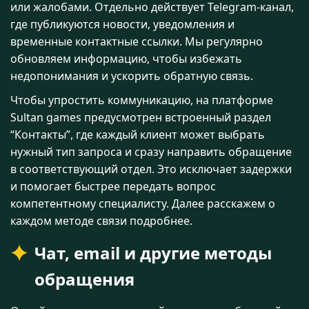
или жалобами. Отдельно действует Telegram-канал,
где публикуются новости, уведомления и
временные контактные ссылки. Мы регулярно
обновляем информацию, чтобы избежать
недопонимания и ускорить обратную связь.
Чтобы упростить коммуникацию, на платформе
Sultan games предусмотрен встроенный раздел
“Контакты”, где каждый клиент может выбрать
нужный тип запроса и сразу направить обращение
в соответствующий отдел. Это исключает задержки
и помогает быстрее передать вопрос
компетентному специалисту. Далее расскажем о
каждом методе связи подробнее.
Чат, email и другие методы
обращения