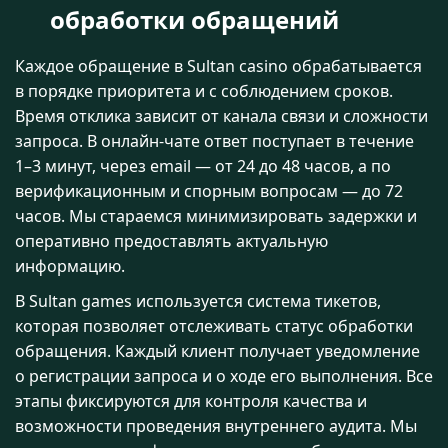
обработки обращений
Каждое обращение в Sultan casino обрабатывается
в порядке приоритета и с соблюдением сроков.
Время отклика зависит от канала связи и сложности
запроса. В онлайн-чате ответ поступает в течение
1–3 минут, через email — от 24 до 48 часов, а по
верификационным и спорным вопросам — до 72
часов. Мы стараемся минимизировать задержки и
оперативно предоставлять актуальную
информацию.
В Sultan games используется система тикетов,
которая позволяет отслеживать статус обработки
обращения. Каждый клиент получает уведомление
о регистрации запроса и о ходе его выполнения. Все
этапы фиксируются для контроля качества и
возможности проведения внутреннего аудита. Мы